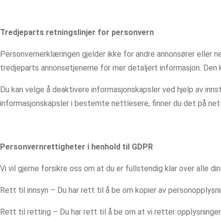
Tredjeparts retningslinjer for personvern
Personvernerklæringen gjelder ikke for andre annonsører eller n
tredjeparts annonsetjenerne for mer detaljert informasjon. Den 
Du kan velge å deaktivere informasjonskapsler ved hjelp av innsti
informasjonskapsler i bestemte nettlesere, finner du det på ne
Personvernrettigheter i henhold til GDPR
Vi vil gjerne forsikre oss om at du er fullstendig klar over alle d
Rett til innsyn – Du har rett til å be om kopier av personopplysn
Rett til retting – Du har rett til å be om at vi retter opplysnin