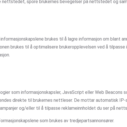
re nettstedet, spore brukernes bevegelser på nettstedet og sam
 informasjonskapslene brukes til å lagre informasjon om blant 
nen brukes til å optimalisere brukeropplevelsen ved å tilpasse 
sjon.
logier som informasjonskapsler, JavaScript eller Web Beacons s
ndes direkte til brukernes nettleser. De mottar automatisk IP-a
ampanjer og/eller til å tilpasse reklameinnholdet du ser på nett
 informasjonskapslene som brukes av tredjepartsannonsører.