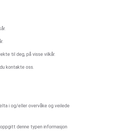
år.
r.
kte til deg, på visse vilkår.
 du kontakte oss.
delta i og/eller overvåke og veilede
ar oppgitt denne typen informasjon