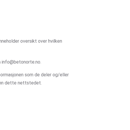
nneholder oversikt over hvilken
å info@betonorte.no.
nformasjonen som de deler og/eller
enn dette nettstedet.