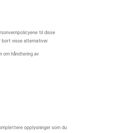
rsonvernpolicyene til disse
bort visse alternativer.
jon om håndtering av
å komplettere opplysninger som du