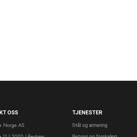
KT OSS
TJENESTER
te Norge AS
Stål og armering
a 11 | 2000 Lillestrøm
Betong og forskaling